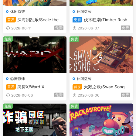
休闲益智
休闲益智
深海刮刮乐/Scale the D
伐木狂潮/Timber Rush
首发
更新
epths
免费
免费
2026-06-11
2026-06-07
免费
免费
恐怖惊悚
休闲益智
病房X/Ward X
天鹅之歌/Swan Song
首发
首发
免费
免费
2026-06-06
2026-06-06
免费
免费