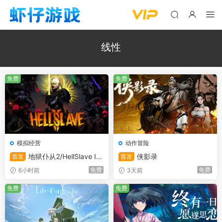
线性
免费
免费
模拟经营
动作冒险
地狱仆从2/HellSlave II:
侠影录
首发
首发
Judgment of the Archon
免费
免费
6小时前
3天前
免费
免费