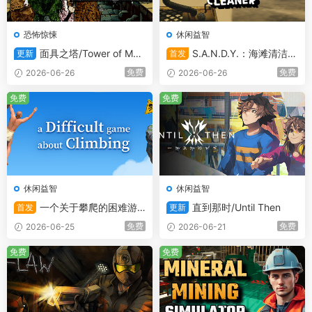
恐怖惊悚
休闲益智
面具之塔/Tower of Mas
S.A.N.D.Y.：海滩清洁
更新
首发
k
工/S.A.N.D.Y. – Beach Clean
免费
免费
2026-06-26
2026-06-26
er
免费
免费
休闲益智
休闲益智
一个关于攀爬的困难游
直到那时/Until Then
首发
更新
戏/A Difficult Game About Cli
免费
免费
2026-06-25
2026-06-21
mbing
免费
免费