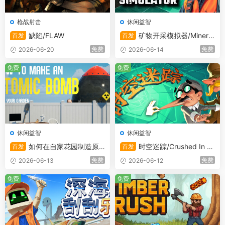
枪战射击
休闲益智
缺陷/FLAW
矿物开采模拟器/Mineral
首发
首发
Mining Simulator
免费
免费
2026-06-20
2026-06-14
免费
免费
休闲益智
休闲益智
如何在自家花园制造原
时空迷踪/Crushed In Ti
首发
首发
子弹/How to Make an Atomic
me
免费
免费
2026-06-13
2026-06-12
Bomb in Your Garden
免费
免费