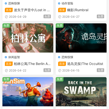
恐怖惊悚
动作冒险
迷失于声音中/Lost in Vo
幽影/Rumbral
首发
首发
ice
免费
免费
2026-04-29
2026-04-27
免费
免费
休闲益智
恐怖惊悚
柏林公寓/The Berlin Ap
诡岛灵探/The Occultist
首发
首发
artment
免费
免费
2026-04-22
2026-04-15
免费
免费